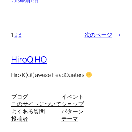
2016年9月13日
1
2
3
次のページ
→
HiroQ HQ
Hiro K(Q!)awase HeadQuaters
ブログ
イベント
このサイトについて
ショップ
よくある質問
パターン
投稿者
テーマ