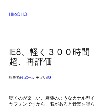
内
容
HiroQ HQ
を
ス
キ
ッ
プ
IE8、軽く３００時間
超、再評価
執筆者:
HiroQws
カテゴリ:
IE8
聴くのが楽しい、麻薬のようなカナル型イ
ヤフォンですから、暇があると音楽を鳴ら