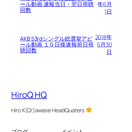
年6月
ール動画 速報当日・翌日視聴
回数
1日
2018年
AKB 53rdシングル総選挙アピ
5月30
ール動画 １０日後速報前日視
聴回数
日
HiroQ HQ
Hiro K(Q!)awase HeadQuaters
ブログ
イベント