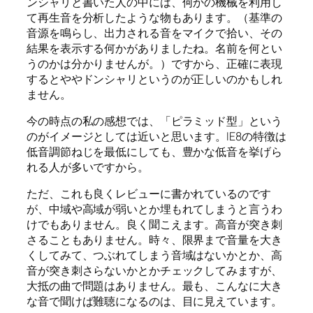
ンシャリと書いた人の中には、何かの機械を利用し
て再生音を分析したような物もあります。（基準の
音源を鳴らし、出力される音をマイクで拾い、その
結果を表示する何かがありましたね。名前を何とい
うのかは分かりませんが。）ですから、正確に表現
するとややドンシャリというのが正しいのかもしれ
ません。
今の時点の私の感想では、「ピラミッド型」という
のがイメージとしては近いと思います。IE8の特徴は
低音調節ねじを最低にしても、豊かな低音を挙げら
れる人が多いですから。
ただ、これも良くレビューに書かれているのです
が、中域や高域が弱いとか埋もれてしまうと言うわ
けでもありません。良く聞こえます。高音が突き刺
さることもありません。時々、限界まで音量を大き
くしてみて、つぶれてしまう音域はないかとか、高
音が突き刺さらないかとかチェックしてみますが、
大抵の曲で問題はありません。最も、こんなに大き
な音で聞けば難聴になるのは、目に見えています。