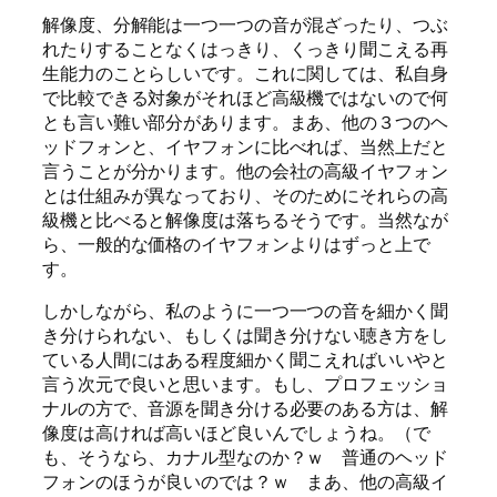
解像度、分解能は一つ一つの音が混ざったり、つぶ
れたりすることなくはっきり、くっきり聞こえる再
生能力のことらしいです。これに関しては、私自身
で比較できる対象がそれほど高級機ではないので何
とも言い難い部分があります。まあ、他の３つのヘ
ッドフォンと、イヤフォンに比べれば、当然上だと
言うことが分かります。他の会社の高級イヤフォン
とは仕組みが異なっており、そのためにそれらの高
級機と比べると解像度は落ちるそうです。当然なが
ら、一般的な価格のイヤフォンよりはずっと上で
す。
しかしながら、私のように一つ一つの音を細かく聞
き分けられない、もしくは聞き分けない聴き方をし
ている人間にはある程度細かく聞こえればいいやと
言う次元で良いと思います。もし、プロフェッショ
ナルの方で、音源を聞き分ける必要のある方は、解
像度は高ければ高いほど良いんでしょうね。（で
も、そうなら、カナル型なのか？ｗ 普通のヘッド
フォンのほうが良いのでは？ｗ まあ、他の高級イ