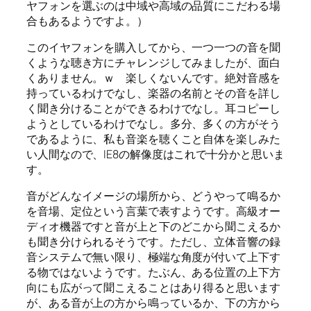
ヤフォンを選ぶのは中域や高域の品質にこだわる場
合もあるようですよ。）
このイヤフォンを購入してから、一つ一つの音を聞
くような聴き方にチャレンジしてみましたが、面白
くありません。ｗ 楽しくないんです。絶対音感を
持っているわけでなし、楽器の名前とその音を詳し
く聞き分けることができるわけでなし。耳コピーし
ようとしているわけでなし。多分、多くの方がそう
であるように、私も音楽を聴くこと自体を楽しみた
い人間なので、IE8の解像度はこれで十分かと思いま
す。
音がどんなイメージの場所から、どうやって鳴るか
を音場、定位という言葉で表すようです。高級オー
ディオ機器ですと音が上と下のどこから聞こえるか
も聞き分けられるそうです。ただし、立体音響の録
音システムで無い限り、極端な角度が付いて上下す
る物ではないようです。たぶん、ある位置の上下方
向にも広がって聞こえることはあり得ると思います
が、ある音が上の方から鳴っているか、下の方から