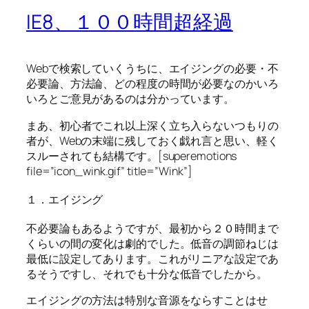
IE8、１００時間超経過
Webで検索していくうちに、エイジングの必要・不
必要論、方法論、どの程度の時間が必要なのかいろ
いろとご意見があるのは分かっています。
まあ、初心者でこれ以上深く立ち入らないつもりの
者が、Webの末端に残しておく戯れ言と思い、軽く
スルーされても結構です。[superemotions
file=”icon_wink.gif” title=”Wink”]
１．エイジング
不必要論もあるようですが、最初から２０時間まで
くらいの間の変化は劇的でした。低音の調節ねじは
最低に設定してあります。これがリニアな設定であ
るそうですし、それでも十分な低音でしたから。
エイジングの方法は特別な音源をならすことはせ