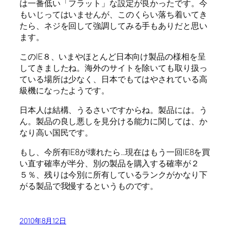
は一番低い「フラット」な設定が良かったです。今
もいじってはいませんが、このくらい落ち着いてき
たら、ネジを回して強調してみる手もありだと思い
ます。
このIE８、いまやほとんど日本向け製品の様相を呈
してきましたね。海外のサイトを除いても取り扱っ
ている場所は少なく、日本でもてはやされている高
級機になったようです。
日本人は結構、うるさいですからね。製品には。う
ん。製品の良し悪しを見分ける能力に関しては、か
なり高い国民です。
もし、今所有IE8が壊れたら…現在はもう一回IE8を買
い直す確率が半分、別の製品を購入する確率が２
５％、残りは今別に所有しているランクがかなり下
がる製品で我慢するというものです。
2010年8月12日