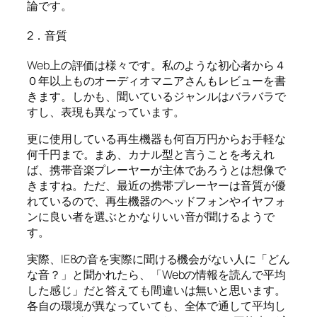
論です。
2．音質
Web上の評価は様々です。私のような初心者から４
０年以上ものオーディオマニアさんもレビューを書
きます。しかも、聞いているジャンルはバラバラで
すし、表現も異なっています。
更に使用している再生機器も何百万円からお手軽な
何千円まで。まあ、カナル型と言うことを考えれ
ば、携帯音楽プレーヤーが主体であろうとは想像で
きますね。ただ、最近の携帯プレーヤーは音質が優
れているので、再生機器のヘッドフォンやイヤフォ
ンに良い者を選ぶとかなりいい音が聞けるようで
す。
実際、IE8の音を実際に聞ける機会がない人に「どん
な音？」と聞かれたら、「Webの情報を読んで平均
した感じ」だと答えても間違いは無いと思います。
各自の環境が異なっていても、全体で通して平均し