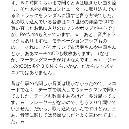
ず、５０時間くらいまで聞くときは聴きたい曲を流
し、それ以外の時はコンピューターに取り込んでい
る全トラックをランダムに流すと言う方法でした。
私の取り込んでいる音源は２０世紀の洋楽でCDで
買い直したお気に入りのロックやポップが中心です
が、Perfumeも入っています。ｗ あと、音声トラ
ックもありますね。モチベーションアップもの
の。 それに、バイオリンで古沢巌さんや中西さん
とか、ああマーチのCDも数枚あります。（なぜ
か、マーチングマーチが好きなんです。ｗ） ジャ
ズのCDは多分３０枚くらいかな。だからジャズマ
ニアではありません。
昔は仕事の合間しか音楽は聴かなかったので、レコ
ードでなく、テープで購入してウォークマンで聞い
てました。テープも数百本あるけど、多分腐ってま
す。ｗ プレーヤーがないので、もう２０年聞いて
いません。だから、取り込めないんですけどね。ま
あ、音楽に関しては節操なしだとよく言われてまし
た。ｗ