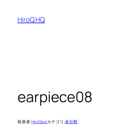
内
容
HiroQ HQ
を
ス
キ
ッ
プ
earpiece08
執筆者:
HiroQws
カテゴリ:
未分類