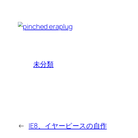
未分類
←
IE8、イヤーピースの自作