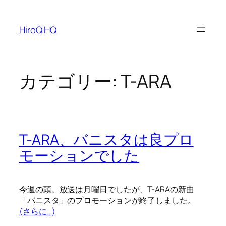
内
容
HiroQ HQ
を
ス
キ
ッ
カテゴリー:
T-ARA
プ
T-ARA、バニスタは良プロ
モーションでした
今週の頭、放送は月曜日でしたが、T-ARAの新曲
「バニスタ」のプロモーションが終了しました。
(さらに…)