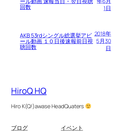
年6月
ール動画 速報当日・翌日視聴
回数
1日
2018年
AKB 53rdシングル総選挙アピ
5月30
ール動画 １０日後速報前日視
聴回数
日
HiroQ HQ
Hiro K(Q!)awase HeadQuaters
ブログ
イベント