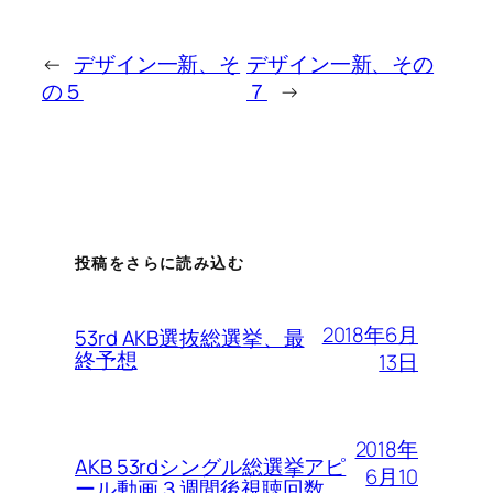
←
デザイン一新、そ
デザイン一新、その
の５
７
→
投稿をさらに読み込む
2018年6月
53rd AKB選抜総選挙、最
終予想
13日
2018年
AKB 53rdシングル総選挙アピ
6月10
ール動画３週間後視聴回数