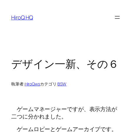
内
容
HiroQ HQ
を
ス
キ
ッ
プ
デザイン一新、その６
執筆者:
HiroQws
カテゴリ:
BSW
ゲームマネージャーですが、表示方法が
二つに分かれました。
ゲームロビーとゲームアーカイブです。