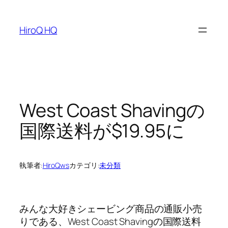
内
容
HiroQ HQ
を
ス
キ
ッ
プ
West Coast Shavingの
国際送料が$19.95に
執筆者:
HiroQws
カテゴリ:
未分類
みんな大好きシェービング商品の通販小売
りである、West Coast Shavingの国際送料