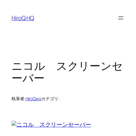
内
容
HiroQ HQ
を
ス
キ
ッ
プ
ニコル スクリーンセ
ーバー
執筆者:
HiroQws
カテゴリ: