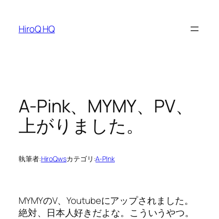
内
容
HiroQ HQ
を
ス
キ
ッ
プ
A-Pink、MYMY、PV、
上がりました。
執筆者:
HiroQws
カテゴリ:
A-PInk
MYMYのV、Youtubeにアップされました。
絶対、日本人好きだよな。こういうやつ。