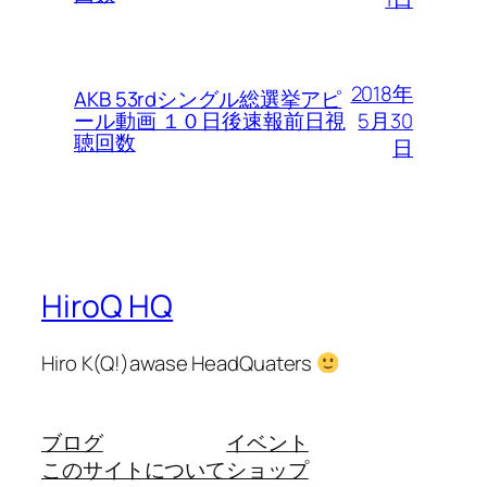
2018年
AKB 53rdシングル総選挙アピ
5月30
ール動画 １０日後速報前日視
聴回数
日
HiroQ HQ
Hiro K(Q!)awase HeadQuaters
ブログ
イベント
このサイトについて
ショップ