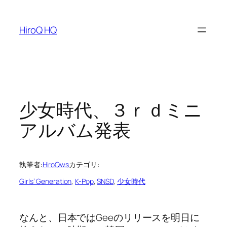
内
容
HiroQ HQ
を
ス
キ
ッ
プ
少女時代、３ｒｄミニ
アルバム発表
執筆者:
HiroQws
カテゴリ:
Girls’ Generation
, 
K-Pop
, 
SNSD
, 
少女時代
なんと、日本ではGeeのリリースを明日に