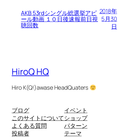
2018年
AKB 53rdシングル総選挙アピ
5月30
ール動画 １０日後速報前日視
聴回数
日
HiroQ HQ
Hiro K(Q!)awase HeadQuaters
ブログ
イベント
このサイトについて
ショップ
よくある質問
パターン
投稿者
テーマ