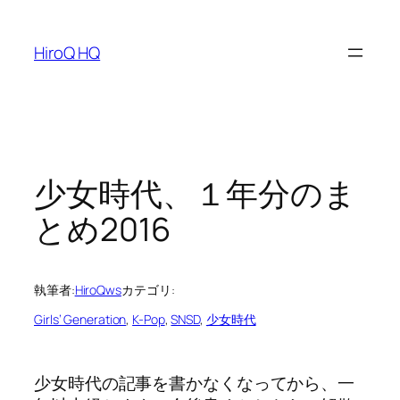
内
容
HiroQ HQ
を
ス
キ
ッ
プ
少女時代、１年分のま
とめ2016
執筆者:
HiroQws
カテゴリ:
Girls’ Generation
, 
K-Pop
, 
SNSD
, 
少女時代
少女時代の記事を書かなくなってから、一