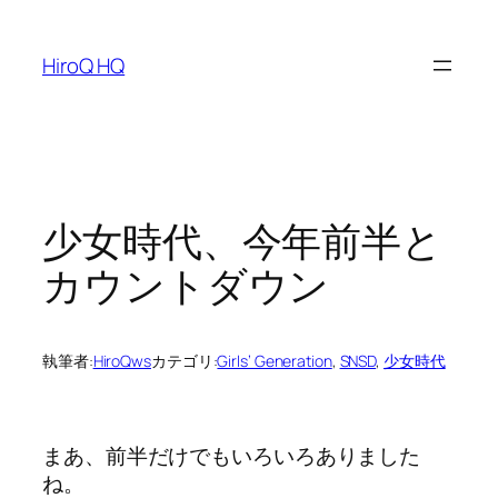
内
容
HiroQ HQ
を
ス
キ
ッ
プ
少女時代、今年前半と
カウントダウン
執筆者:
HiroQws
カテゴリ:
Girls’ Generation
, 
SNSD
, 
少女時代
まあ、前半だけでもいろいろありました
ね。