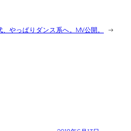
代、やっぱりダンス系へ。MV公開。
→