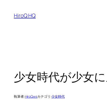
内
容
HiroQ HQ
を
ス
キ
ッ
プ
少女時代が少女に
執筆者:
HiroQws
カテゴリ:
少女時代