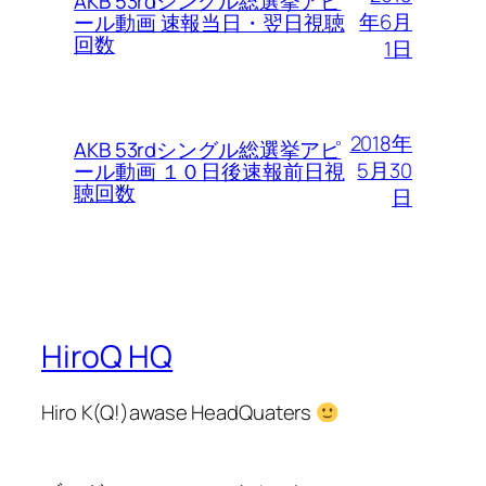
AKB 53rdシングル総選挙アピ
年6月
ール動画 速報当日・翌日視聴
回数
1日
2018年
AKB 53rdシングル総選挙アピ
5月30
ール動画 １０日後速報前日視
聴回数
日
HiroQ HQ
Hiro K(Q!)awase HeadQuaters