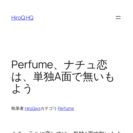
内
容
HiroQ HQ
を
ス
キ
ッ
プ
Perfume、ナチュ恋
は、単独A面で無いも
よう
執筆者:
HiroQws
カテゴリ:
Perfume