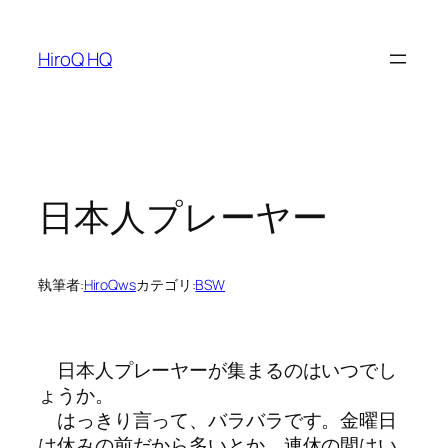
内
容
HiroQ HQ
を
ス
キ
ッ
プ
日本人プレーヤー
執筆者:
HiroQws
カテゴリ:
BSW
日本人プレーヤーが集まるのはいつでし
ょうか。
はっきり言って、バラバラです。金曜日
は休みの前だから多いとか、連休の間はい