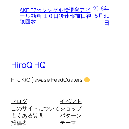
2018年
AKB 53rdシングル総選挙アピ
5月30
ール動画 １０日後速報前日視
聴回数
日
HiroQ HQ
Hiro K(Q!)awase HeadQuaters
ブログ
イベント
このサイトについて
ショップ
よくある質問
パターン
投稿者
テーマ