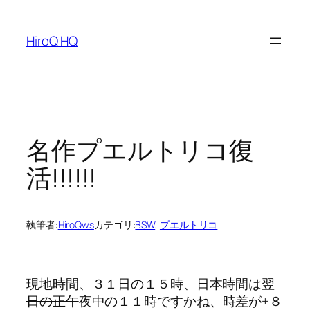
内
容
HiroQ HQ
を
ス
キ
ッ
プ
名作プエルトリコ復
活!!!!!!
執筆者:
HiroQws
カテゴリ:
BSW
, 
プエルトリコ
現地時間、３１日の１５時、日本時間は
翌
日の正午
夜中の１１時ですかね、時差が+８