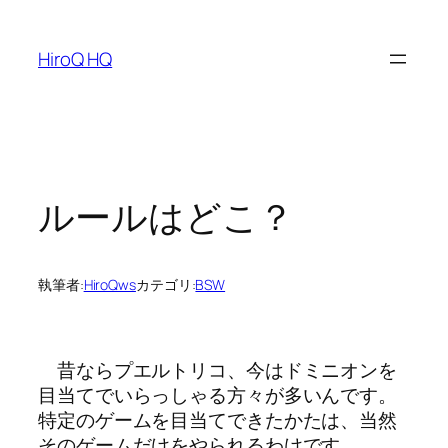
内
容
HiroQ HQ
を
ス
キ
ッ
プ
ルールはどこ？
執筆者:
HiroQws
カテゴリ:
BSW
昔ならプエルトリコ、今はドミニオンを
目当てでいらっしゃる方々が多いんです。
特定のゲームを目当てできたかたは、当然
そのゲームだけをやられるわけです。