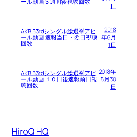
ール動画３週間後視聴回数
日
2018
AKB 53rdシングル総選挙アピ
年6月
ール動画 速報当日・翌日視聴
回数
1日
2018年
AKB 53rdシングル総選挙アピ
5月30
ール動画 １０日後速報前日視
聴回数
日
HiroQ HQ