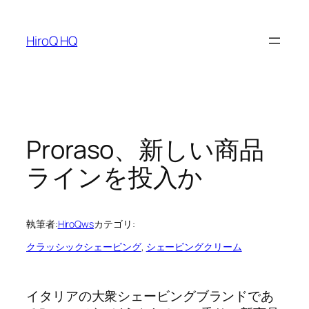
内
容
HiroQ HQ
を
ス
キ
ッ
プ
Proraso、新しい商品
ラインを投入か
執筆者:
HiroQws
カテゴリ:
クラッシックシェービング
, 
シェービングクリーム
イタリアの大衆シェービングブランドであ