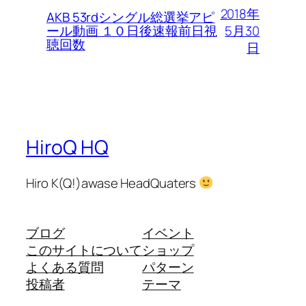
2018年
AKB 53rdシングル総選挙アピ
5月30
ール動画 １０日後速報前日視
聴回数
日
HiroQ HQ
Hiro K(Q!)awase HeadQuaters
ブログ
イベント
このサイトについて
ショップ
よくある質問
パターン
投稿者
テーマ